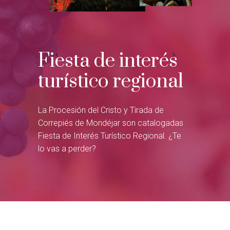
r
Fiesta de interés
Dón
turístico regional
ondéjar
En Mondéja
minación
sabores au
La Procesión del Cristo y Tirada de
96. Los
que echab
Correpiés de Mondéjar son catalogadas
ente han
ideal a un
Fiesta de Interés Turístico Regional. ¿Te
.
lo vas a perder?
Más inf