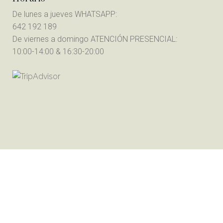
De lunes a jueves WHATSAPP:
642 192 189
De viernes a domingo ATENCIÓN PRESENCIAL:
10:00-14:00 & 16:30-20:00
Aviso Legal
|
Política de Cookies