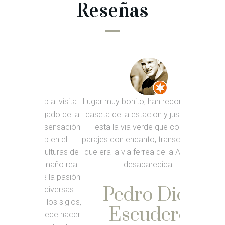
Reseñas
do al visita
Lugar muy bonito, han reconstruido la
La Cueva 
cargado de la
caseta de la estacion y justo al lado
imprescind
 la sensación
esta la via verde que corre por
Rub
ico en el
parajes con encanto, transcurre por lo
sculturas de
que era la via ferrea de la Alcarria, ya
 tamaño real
desaparecida.
de la pasión
Pedro Diez
do diversas
de los siglos,
Escudero
e puede hacer