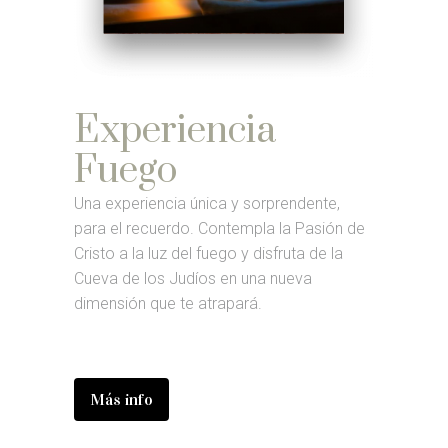
Experiencia
Fuego
Una experiencia única y sorprendente,
para el recuerdo. Contempla la Pasión de
Cristo a la luz del fuego y disfruta de la
Cueva de los Judíos en una nueva
dimensión que te atrapará.
Más info