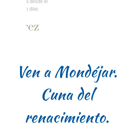
oria desde el
ros días.
arez
Ven a Mondéjar.
Cuna del
renacimiento.