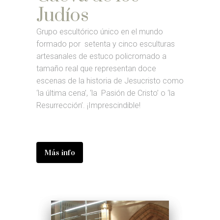
Judíos
Grupo escultórico único en el mundo
formado por setenta y cinco esculturas
artesanales de estuco policromado a
tamaño real que representan doce
escenas de la historia de Jesucristo como
‘la última cena’, ‘la Pasión de Cristo’ o ‘la
Resurrección’. ¡Imprescindible!
Más info