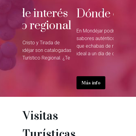
rés
Dónde comer
Dónd
onal
En Mondéjar podrás disfrutar de los
Y si se te
sabores auténticos, los de siempre, los
tiempo a v
 de
que echabas de menos. La recompensa
con nosotr
alogadas
ideal a un día de caminatas o excursión.
hospitalid
nal. ¿Te
Más info
Más inf
Visitas
Turísticas