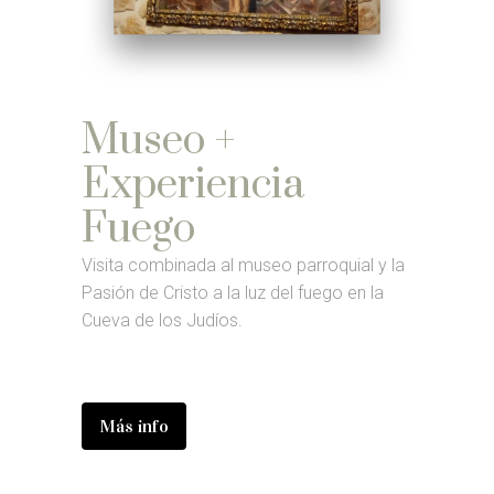
Museo +
Experiencia
Fuego
Visita combinada al museo parroquial y la
Pasión de Cristo a la luz del fuego en la
Cueva de los Judíos.
Más info