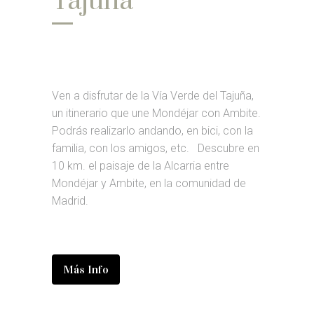
Tajuña
Ven a disfrutar de la Vía Verde del Tajuña,
un itinerario que une Mondéjar con Ambite.
Podrás realizarlo andando, en bici, con la
familia, con los amigos, etc. Descubre en
10 km. el paisaje de la Alcarria entre
Mondéjar y Ambite, en la comunidad de
Madrid.
Más Info